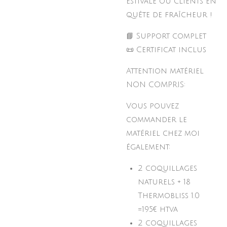
estivale ou clients en
quête de fraîcheur !
📘 Support complet
📜 Certificat inclus
Attention matériel
NON COMPRIS:
Vous pouvez
commander le
matériel chez moi
également:
2 coquillages
naturels + 18
Thermobliss 1.0
=195€ htva
2 coquillages