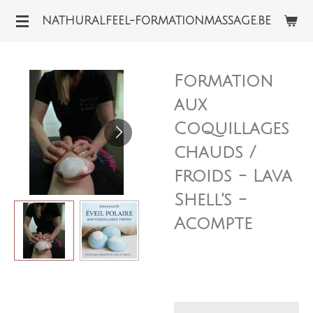
Passer
NATHURALFEEL-FORMATIONMASSAGE.BE
au
contenu
principal
Formation
aux
Coquillages
chauds /
froids - Lava
Shell's -
Acompte
165,00 €