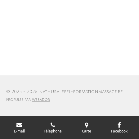
© 2025 - 2026 nathuralfeel-formationmassage.be
Propulsé par
Webador
E-mail
Téléphone
Carte
Facebook